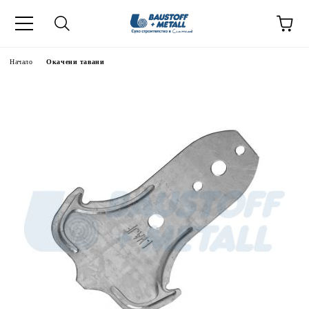
Начало
Окачени тавани