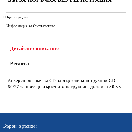
БЪРЗА ПОРЪЧКА БЕЗ РЕГИСТРАЦИЯ
САМО ПОПЪЛНЕТЕ 4 ПОЛЕТА
Оцени продукта
Информация за Съответствие
Детайлно описание
Ревюта
Ние ще се свържем с вас в рамките на работния ден. Крайната
цена не включва транспорт.
Анкерен окачвач за CD за дървени конструкции CD
60/27 за носещи дървени конструкции, дължина 80 мм
Бързи връзки: