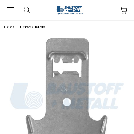
Начало
Окачени тавани