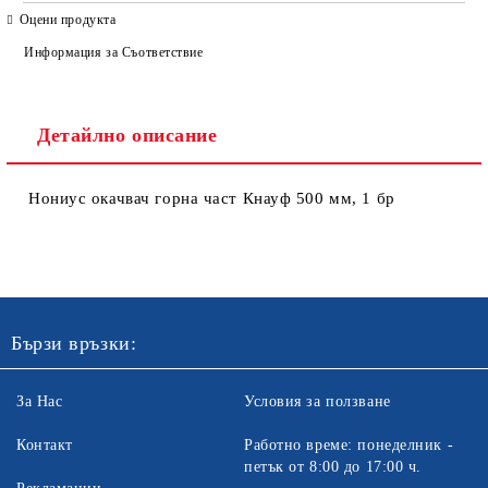
САМО ПОПЪЛНЕТЕ 4 ПОЛЕТА
Оцени продукта
Информация за Съответствие
Детайлно описание
Нониус окачвач горна част Кнауф 500 мм, 1 бр
Ние ще се свържем с вас в рамките на работния ден. Крайната
цена не включва транспорт.
Бързи връзки:
За Нас
Условия за ползване
Контакт
Работно време: понеделник -
петък от 8:00 до 17:00 ч.