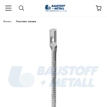
Начало
Окачени тавани