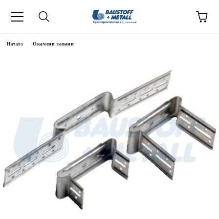
Начало
Окачени тавани