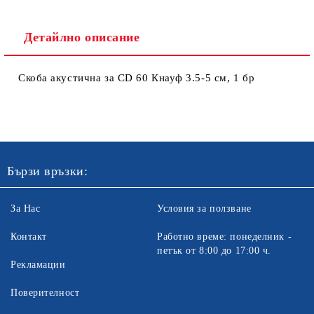
Детайлно описание
Скоба акустична за CD 60 Кнауф 3.5-5 см, 1 бр
Ние ще се свържем с вас в рамките на работния ден. Крайната
цена не включва транспорт.
Бързи връзки:
За Нас
Условия за ползване
Контакт
Работно време: понеделник -
петък от 8:00 до 17:00 ч.
Рекламации
Поверителност