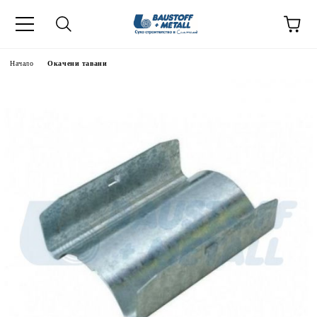
Начало
Окачени тавани