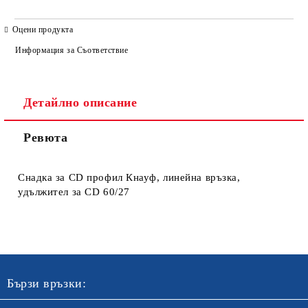
САМО ПОПЪЛНЕТЕ 4 ПОЛЕТА
Оцени продукта
Информация за Съответствие
Детайлно описание
Ревюта
Ние ще се свържем с вас в рамките на работния ден. Крайната
цена не включва транспорт.
Снадка за CD профил Кнауф, линейна връзка,
удължител за CD 60/27
Бързи връзки: