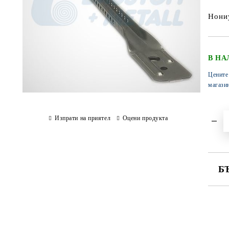
Нониу
В НА
Цените
магази
Изпрати на приятел
Оцени продукта
Б
СА