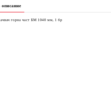
 описание
Ни
Кр
ачвач горна част БМ 1040 мм, 1 бр