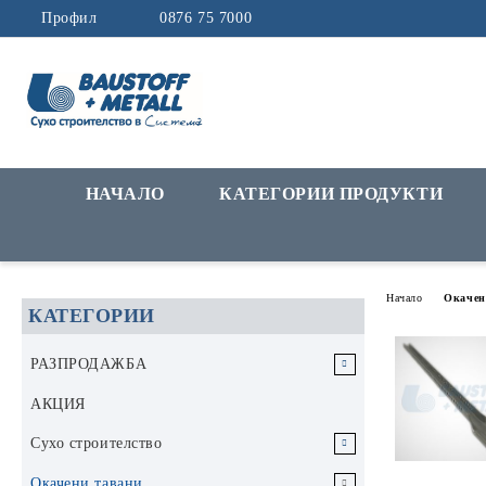
Профил
0876 75 7000
НАЧАЛО
КАТЕГОРИИ ПРОДУКТИ
Начало
Окачен
КАТЕГОРИИ
РАЗПРОДАЖБА
РАЗПРОДАЖБА Инструменти и
АКЦИЯ
аксесоари
Сухо строителство
РАЗПРОДАЖБА Строителни
Гипскартон
Окачени тавани
материали