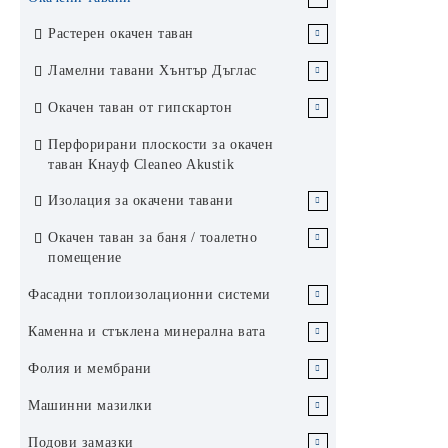
Обикновен гипскартон
Гипсфазер
Растерен окачен таван
Влагоустойчив гипскартон
Гипсфазер за под Vidifloor
Пана за растерен окачен таван
Специални плоскости
Ламелни тавани Хънтър Дъглас
Пожароустойчив гипскартон
Гипсфазер за стени Vidiwall
Влагоустойчиви пана
Перфорирани плоскости Кнауф
Конструкция за растерен окачен
Алуминиев таван Хънтър Дъглас
Профили за гипскартон
Окачен таван от гипскартон
Cleaneo Akustik / акустика дизайн
таван
84R
Приложения на гипскартон по
Гипсфазер за външни стени
Акустични пана
CD и UD профили
Гипскартон за окачен таван
Аксесоари за сухо строителство
Перфорирани плоскости за окачен
хигиена
функция
Vidiwall HI
Окачвачи и телове
Алуминиев таван Хънтър Дъглас
таван Кнауф Cleaneo Akustik
Хигиенни пана
Конструкция за окачен таван от
CD и UD профили Кнауф
CW и UW профили
Ленти
Топлоизолации за вътрешно
Плоскост Кнауф Диамант
200F
Гипскартон за стени
Гипсфазер за звукоизолация
гипскартон
Изолация за окачени тавани
приложение
удароустойчивост
Пана с прав борд за растерен
CD и UD профили Балкан Стийл
Профили Кнауф Super Magnum
Композитни и стъклофибърни
Vidiphonic
UA усилени профили
Окачвачи и телове
Гипскартон за таван
окачен таван
Аксесоари за окачен таван от
Инженеринг
Стъклена вата за окачен таван
Plus
ленти и воал
Окачен таван за баня / тоалетно
Каменна вата за стени и тавани
Системи за басейни и влажни
Плоскост Кнауф Fireboard
Гипсфазер за огнезащита Vidifire
Крепежни елементи
UA профили Кнауф
Гъвкави профили за гипскартон
гипскартон
помещение
помещения Аквапанел
пожарозащита
Гипскартон за баня
Пана с падащ борд за
Гъвкави CD и UD профили
Каменна вата за окачен таван
CW и UW профили Балкан
Стъклена вата за стени и тавани
Ъгли и профили
UA профили
конструкция Т24 за растерен
Специални профили за сухо
Стийл Инженеринг
Метален таван за баня Хънтър
Фасадни топлоизолационни системи
Плоскост Кнауф Safeboard защита
Циментови плоскости Кнауф
Фугопълнители лепила и шпакловки
CD и UD профили Синиат
окачен таван
стротелство
Дъглас
от радиация
Аквапанел
Ъгли
CW и UW профили Синиат
EPS стиропор / експандиран
Каменна и стъклена минерална вата
Аксесоари и инструменти за
Сухи подове
Пана с падащ борд за тясна
Метални пана за растерен таван
полистирен
Плоскост Кнауф Silentboard
Аксесоари Кнауф Аквапанел
шпакловане
Профили
Гъвкави UW профили
конструкция Т15 за растерен
Минерална вата за покриви
Фолия и мембрани
Ревизионни вратички за стени и
звукоизолация
Системи окачени тавани за баня
окачен таван
ЕПС фасаден Аустротерм FF
Минерална вата за фасади
тавани
Каменна и стъклена вата за стени и
Парна бариера паронепропускливи
Машинни мазилки
SEPA
Плоскост Кнауф Sonicboard GKB
Пана 1200х600 за растерен
ЕПС фасаден графитен Аустротерм
тавани
Каменна вата за контактни фасади
XPS / екструдиран полистирен
фолиа
звукоизолация
Ъгли и профили за машинни мазилки
окачен таван
Подови замазки
FF+