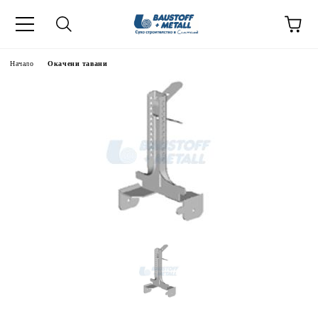
Начало
Окачени тавани