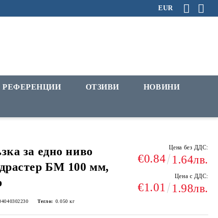
EUR
РЕФЕРЕНЦИИ
ОТЗИВИ
НОВИНИ
Цена без ДДС:
зка за едно ниво
€0.84
1.64лв.
драстер БМ 100 мм,
Цена с ДДС:
р
€1.01
1.98лв.
04040302230
Тегло:
0.050
кг