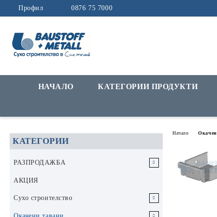
Профил
0876 75 7000
НАЧАЛО
КАТЕГОРИИ ПРОДУКТИ
Начало
Окачен
КАТЕГОРИИ
РАЗПРОДАЖБА
РАЗПРОДАЖБА Инструменти и
АКЦИЯ
аксесоари
Сухо строителство
РАЗПРОДАЖБА Строителни
Гипскартон
Окачени тавани
материали