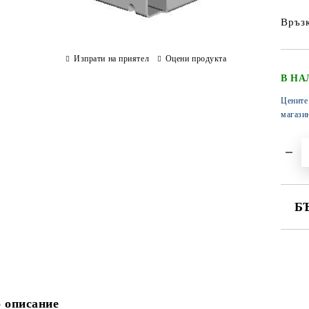
Връзк
Изпрати на приятел
Оцени продукта
В НА
Цените
магази
Б
СА
 описание