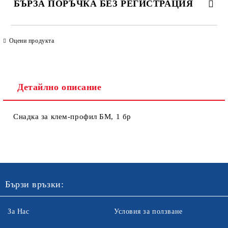
БЪРЗА ПОРЪЧКА БЕЗ РЕГИСТРАЦИЯ
САМО ПОПЪЛНЕТЕ 4 ПОЛЕТА
Оцени продукта
Детайлно описание
Снадка за клем-профил БМ, 1 бр
Ние ще се свържем с вас в рамките на работния ден. Крайната
цена не включва транспорт.
Бързи връзки:
За Нас
Условия за ползване