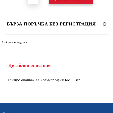
БЪРЗА ПОРЪЧКА БЕЗ РЕГИСТРАЦИЯ
САМО ПОПЪЛНЕТЕ 4 ПОЛЕТА
Оцени продукта
Детайлно описание
Нониус окачвач за клем-профил БМ, 1 бр
Ние ще се свържем с вас в рамките на работния ден. Крайната
цена не включва транспорт.