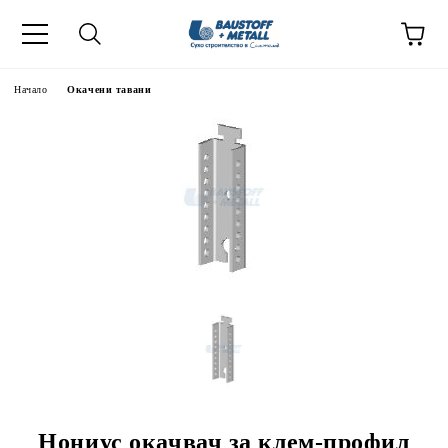
Начало
Окачени тавани
Нониус окачвач за клем-профил