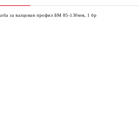
Ни
Кр
оба за валцован профил БМ 85-130мм, 1 бр