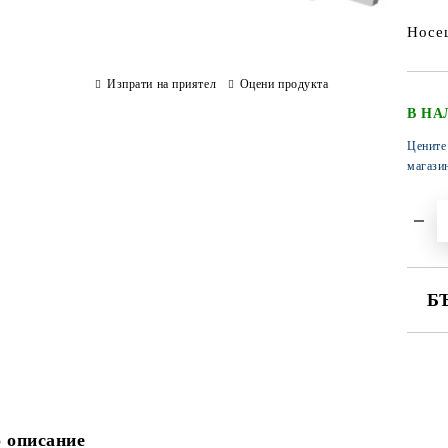
Носещ
Изпрати на приятел
Оцени продукта
В НА
Цените
магази
Б
СА
 описание