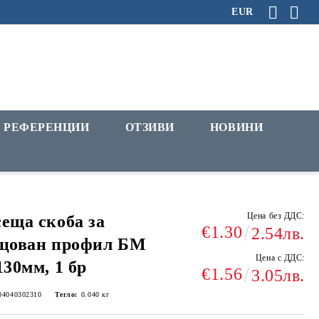
EUR
РЕФЕРЕНЦИИ
ОТЗИВИ
НОВИНИ
Цена без ДДС:
еща скоба за
€1.30
2.54лв.
лцован профил БМ
Цена с ДДС:
130мм, 1 бр
€1.56
3.05лв.
04040302310
Тегло:
0.040
кг