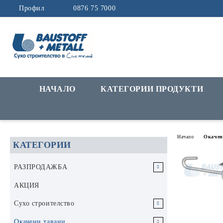
Профил
0876 75 7000
НАЧАЛО
КАТЕГОРИИ ПРОДУКТИ
Начало
Окачен
КАТЕГОРИИ
РАЗПРОДАЖБА
РАЗПРОДАЖБА Инструменти и
АКЦИЯ
аксесоари
Сухо строителство
РАЗПРОДАЖБА Строителни
Гипскартон
Окачени тавани
материали