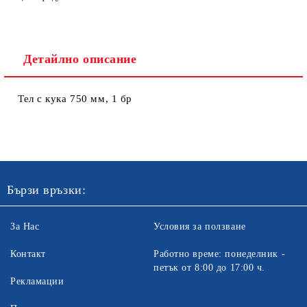
Детайлно описание
Тел с кука 750 мм, 1 бр
Ние ще се свържем с вас в рамките на работния ден. Крайната
цена не включва транспорт.
Бързи връзки:
За Нас
Условия за ползване
Контакт
Работно време: понеделник -
петък от 8:00 до 17:00 ч.
Рекламации