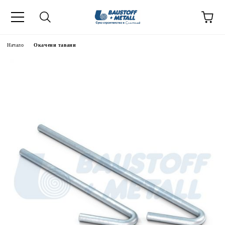
Начало
Окачени тавани