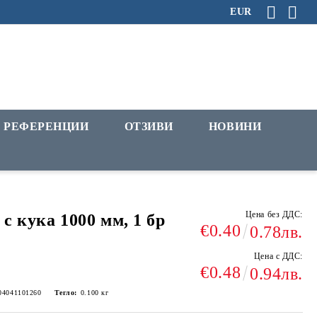
EUR
РЕФЕРЕНЦИИ
ОТЗИВИ
НОВИНИ
Цена без ДДС:
 с кука 1000 мм, 1 бр
€0.40
0.78лв.
Цена с ДДС:
€0.48
0.94лв.
04041101260
Тегло:
0.100
кг