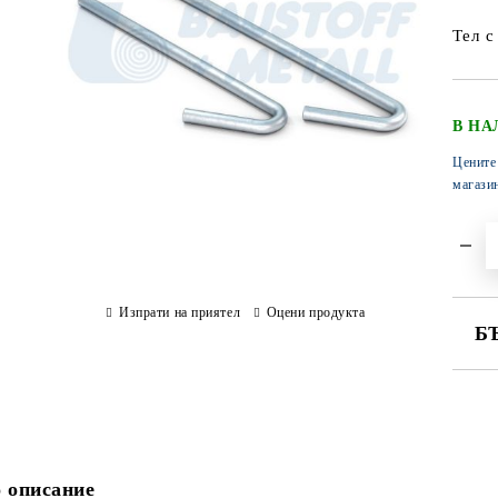
Тел с
В НА
Цените
магази
Изпрати на приятел
Оцени продукта
Б
СА
 описание