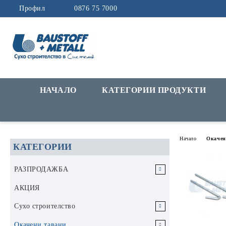
Профил
0876 75 7000
НАЧАЛО
КАТЕГОРИИ ПРОДУКТИ
Начало
Окачен
КАТЕГОРИИ
РАЗПРОДАЖБА
РАЗПРОДАЖБА Инструменти и
АКЦИЯ
аксесоари
Сухо строителство
РАЗПРОДАЖБА Строителни
Гипскартон
Окачени тавани
материали