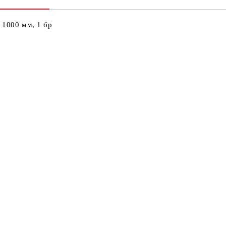
Ни
Кр
а 1000 мм, 1 бр