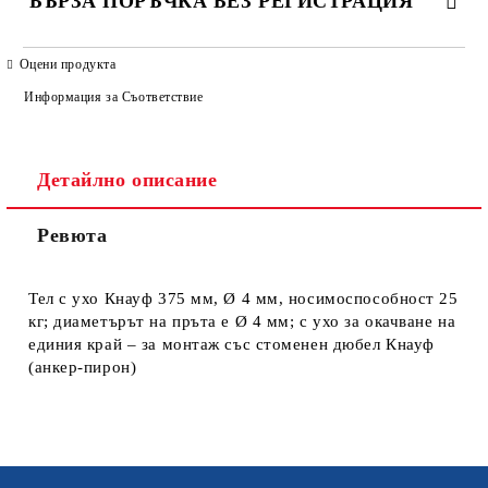
БЪРЗА ПОРЪЧКА БЕЗ РЕГИСТРАЦИЯ
САМО ПОПЪЛНЕТЕ 4 ПОЛЕТА
Оцени продукта
Информация за Съответствие
Детайлно описание
Ревюта
Ние ще се свържем с вас в рамките на работния ден. Крайната
цена не включва транспорт.
Тел с ухо Кнауф 375 мм, Ø 4 мм, носимоспособност 25
кг; диаметърът на пръта е Ø 4 мм; с ухо за окачване на
единия край – за монтаж със стоменен дюбел Кнауф
(анкер-пирон)