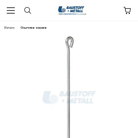
Начало
Окачени тавани