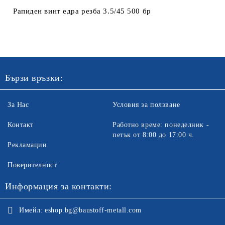
Рапиден винт едра резба 3.5/45 500 бр
Ние ще се свържем с вас в рамките на работния ден. Крайната
цена не включва транспорт.
Бързи връзки:
За Нас
Условия за ползване
Контакт
Работно време: понеделник -
петък от 8:00 до 17:00 ч.
Рекламации
Поверителност
Информация за контакти:
Имейл:
eshop.bg@baustoff-metall.com