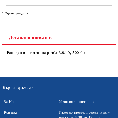
САМО ПОПЪЛНЕТЕ 4 ПОЛЕТА
Оцени продукта
Детайлно описание
Рапиден винт двойна резба 3.9/40, 500 бр
Ние ще се свържем с вас в рамките на работния ден. Крайната
цена не включва транспорт.
Бързи връзки:
За Нас
Условия за ползване
Контакт
Работно време: понеделник -
петък от 8:00 до 17:00 ч.