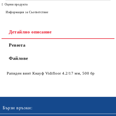
САМО ПОПЪЛНЕТЕ 4 ПОЛЕТА
Оцени продукта
Информация за Съответствие
Детайлно описание
Ревюта
Ние ще се свържем с вас в рамките на работния ден. Крайната
цена не включва транспорт.
Файлове
Рапиден винт Кнауф Vidifloor 4.2/17 мм, 500 бр
Бързи връзки: