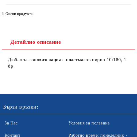
САМО ПОПЪЛНЕТЕ 4 ПОЛЕТА
Оцени продукта
Детайлно описание
Дюбел за топлоизолация с пластмасов пирон 10/180, 1
бр
Ние ще се свържем с вас в рамките на работния ден. Крайната
цена не включва транспорт.
Бързи връзки:
За Нас
Условия за ползване
Контакт
Работно време: понеделник -