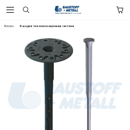
Начало
Фасадни топлоизолационни системи