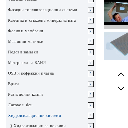
Обикновен гипскартон
Гипсфазер
Растерен окачен таван
Фасадни топлоизолационни системи
Влагоустойчив гипскартон
Гипсфазер за под Vidifloor
Пана за растерен окачен таван
Специални плоскости
Ламелни тавани Хънтър Дъглас
EPS стиропор / експандиран
Каменна и стъклена минерална вата
полистирен
Пожароустойчив гипскартон
Гипсфазер за стени Vidiwall
Влагоустойчиви пана
Перфорирани плоскости Кнауф
Конструкция за растерен окачен
Алуминиев таван Хънтър Дъглас
Профили за гипскартон
Окачен таван от гипскартон
Минерална вата за покриви
Фолия и мембрани
Cleaneo Akustik / акустика дизайн
таван
84R
ЕПС фасаден Аустротерм FF
Минерална вата за фасади
Приложения на гипскартон по
Гипсфазер за външни стени
Акустични пана
Каменна и стъклена вата за стени и
CD и UD профили
Гипскартон за окачен таван
Аксесоари за сухо строителство
Перфорирани плоскости за окачен
Парна бариера паронепропускливи
Машинни мазилки
хигиена
функция
Vidiwall HI
Окачвачи и телове
Алуминиев таван Хънтър Дъглас
ЕПС фасаден графитен Аустротерм
тавани
Каменна вата за контактни фасади
таван Кнауф Cleaneo Akustik
XPS / екструдиран полистирен
фолиа
Хигиенни пана
Конструкция за окачен таван от
CD и UD профили Кнауф
CW и UW профили
Ленти
Топлоизолации за вътрешно
Ъгли и профили за машинни мазилки
Подови замазки
Плоскост Кнауф Диамант
200F
FF+
Гипскартон за стени
Гипсфазер за звукоизолация
Фасадна минерална вата
гипскартон
Крепежни елементи за вата
Изолация за окачени тавани
Ъгли и профили
Паропропускливи дифузни мембрани
приложение
удароустойчивост
Пана с прав борд за растерен
CD и UD профили Балкан Стийл
Профили Кнауф Super Magnum
Композитни и стъклофибърни
Vidiphonic
UA усилени профили
Окачвачи и телове
Циментова подова замазка
Материали за БАНЯ
Гипскартон за таван
окачен таван
Аксесоари за окачен таван от
Минерална вата за вентилируеми
Инженеринг
Стъклена вата за окачен таван
Профили към дограма
Plus
ленти и воал
Окачен таван за баня / тоалетно
Лепило и шпакловка за топлоизолация
Каменна вата за стени и тавани
Системи за басейни и влажни
Плоскост Кнауф Fireboard
Гипсфазер за огнезащита Vidifire
Крепежни елементи
UA профили Кнауф
Саморазливна подова замазка
Гъвкави профили за гипскартон
Хидроизолация за БАНЯ система
гипскартон
фасади
OSB и кофражни платна
помещение
помещения Аквапанел
пожарозащита
Гипскартон за баня
Пана с падащ борд за
Гъвкави CD и UD профили
Каменна вата за окачен таван
CW и UW профили Балкан
Фасадна мазилка
Стъклена вата за стени и тавани
WEDI
Prev
Ъгли и профили
UA профили
конструкция Т24 за растерен
Мрежа за замазки
Специални профили за сухо
OSB 3
Стийл Инженеринг
Врати
Метален таван за баня Хънтър
Плоскост Кнауф Safeboard защита
Циментови плоскости Кнауф
Фугопълнители лепила и шпакловки
Next
CD и UD профили Синиат
Полимерна мазилка за фасади
окачен таван
Фасадна боя
стротелство
Хидроизолации за БАНЯ
Дъглас
от радиация
Аквапанел
Ъгли
OSB 3 нут и перо
CW и UW профили Синиат
Плъзгащи врати
Ревизионни клапи
Аксесоари и инструменти за
Сухи подове
Силикатна мазилка за фасади
Пана с падащ борд за тясна
Фасаден грунд
Лепила за плочки
Метални пана за растерен таван
Плоскост Кнауф Silentboard
Аксесоари Кнауф Аквапанел
шпакловане
Профили
OSB 2
Гъвкави UW профили
Гаражни врати
конструкция Т15 за растерен
Ревизионна клапа с един слой
Лакове и бои
Ревизионни вратички за стени и
звукоизолация
Силиконова мазилка за фасади
Стъклофибърна мрежа
Фугиращи смеси и силиконови
Системи окачени тавани за баня
окачен таван
гипскартон
тавани
Кофражни платна
Секционни гаражни врати
Пожароустойчиви метални врати
уплътнители
Интериорни бои / латекс
Хидроизолационни системи
SEPA
Плоскост Кнауф Sonicboard GKB
Премиум клас мазилка за фасади
Крепежни елементи за топлоизолация
Novoferm
Пана 1200х600 за растерен
Ревизионна клапа с два слоя
звукоизолация
Метални врати
Фугиращи смеси
Боя за вътрешно приложение
Алуминиев окачен таван за баня
Екстериорни бои
Хидроизолации за покриви
окачен таван
гипскартон