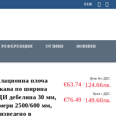
EUR
РЕФЕРЕНЦИИ
ОТЗИВИ
НОВИНИ
Цена без ДДС:
лационна плоча
€63.74
124.66лв.
кава по ширина
Цена с ДДС:
И дебелина 30 мм,
€76.49
149.60лв.
мери 2500/600 мм,
изведено в