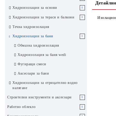
Мозаечна мазилка за фасади
Детайлно
Махови гаражни врати Novoferm
Hunter Douglas
Интериорни метални врати и каси
Силиконови уплътнители
Грунд за интериорни бои
Лакове и защитни покрития за дърво и
Битумни керемиди
Хидроизолации за основи
Ревизионна клапа RUG Germany
Novoferm
Инструменти и аксесоари за БАНЯ
метал
Рулонни изолации
Битумна хидроизолация без
Ревизионнен капак RUG Germany
Хидроизолации за тераси и балкони
Изолацион
Системи за нивелиране на плочки
Аксесоари за латекс бои и лакове
посипка
Хидроизолация за метални покриви
Хидроизолация битумна без
Течна хидроизолация
ламарини и релефни повърхности
Релефна мембрана
посипка
Хидроизолации за бани
Покривни фолиа и аксесоари
Пароизолационно фолио
Хидроизолация мазана
Обмазна хидроизолация
Строителна химия и
Грунд битумен
Еднокомпонентна
Хидроизолация за баня wedi
хидроизолационни технологии
хидроизолация
Строителна хидроизолационна
Фугиращи смеси
Хидроизолация за плосък покрив
химия
Двукомпонентна хидроизолация
Аксесоари за бани
Синтетични TPO и PVC
Хидроизолация за зелен покрив
мембрани
Хидроизолации за отрицателно водно
Хидроизолация без посипка
Хидроизолация за скатен покрив
налягане
Битумно-рулонна хидроизолация
Мембрана предпазна
Битумни керемиди за скатен
Строителни инструменти и аксесоари
Битумно-рулонна
Паронепропускливо фолио
покрив
Мембрана релефна
Хидроизолационнен битумен
хидроизолация без посипка
Строителни инструменти
Работно облекло
Битумен грунд
грунд
Хидроизолация битумно-
Коренноустойчива битумно-
Битумно-рулонна
рулонна без посипка
Инструменти за сухо строителство