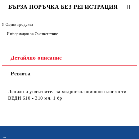
БЪРЗА ПОРЪЧКА БЕЗ РЕГИСТРАЦИЯ
САМО ПОПЪЛНЕТЕ 4 ПОЛЕТА
Оцени продукта
Информация за Съответствие
Детайлно описание
Ревюта
Ние ще се свържем с вас в рамките на работния ден. Крайната
цена не включва транспорт.
Лепило и уплътнител за хидроизолационни плоскости
ВЕДИ 610 - 310 мл, 1 бр