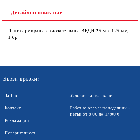
Детайлно описание
Лента армираща самозалепваща ВЕДИ 25 м х 125 мм,
1 бр
Ние ще се свържем с вас в рамките на работния ден. Крайната
цена не включва транспорт.
Бързи връзки:
За Нас
Условия за ползване
Контакт
Работно време: понеделник -
петък от 8:00 до 17:00 ч.
Рекламации
Поверителност