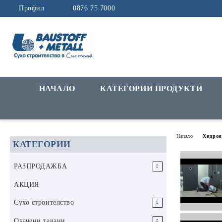
Профил
0876 75 7000
НАЧАЛО
КАТЕГОРИИ ПРОДУКТИ
Начало
Хидрои
КАТЕГОРИИ
РАЗПРОДАЖБА
РАЗПРОДАЖБА Инструменти и
АКЦИЯ
аксесоари
Сухо строителство
РАЗПРОДАЖБА Строителни
Гипскартон
Окачени тавани
материали