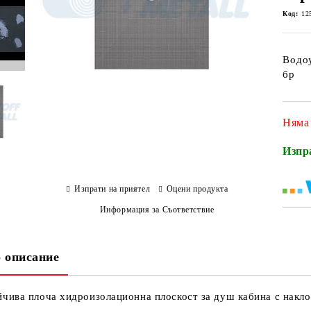
Код:
12
Водоу
бр
Няма
Изпр
Изпрати на приятел
Оцени продукта
Информация за Съответствие
 описание
чива плоча хидроизолационна плоскост за душ кабина с накло