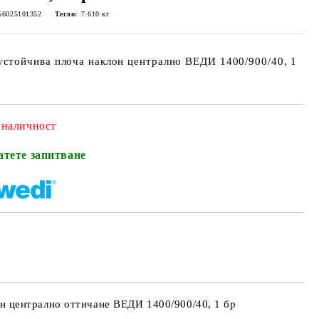
56025101352
Тегло:
7.610
кг
стойчива плоча наклон централно ВЕДИ 1400/900/40, 1
 наличност
атете запитване
н централно оттичане ВЕДИ 1400/900/40, 1 бр