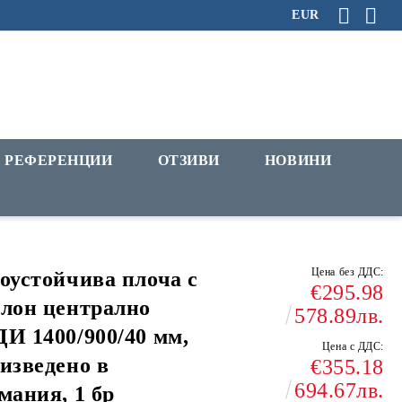
EUR
РЕФЕРЕНЦИИ
ОТЗИВИ
НОВИНИ
Цена без ДДС:
оустойчива плоча с
€295.98
лон централно
578.89лв.
И 1400/900/40 мм,
Цена с ДДС:
изведено в
€355.18
694.67лв.
мания, 1 бр