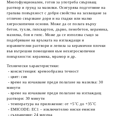
Многофунционален, готов за употреба свързващ
разтвор и грунд за мазилки. Осигурява подготвяне на
грапава повърхност с добри свойства на захващане за
отлично свързване дори и на гладки или малко
хигроскопични основи. Може да се полага върху
бетон, тухли, гипскартон, дърво, пенобетон, керамика,
мазилка, боя и гипс. Може да се използва също за
подобряване на връзката на изглаждащи и
изравнителни разтвори и лепила за керамични плочки
във вътрешни помещения към нехигроскопични
повърхности: керамика, мрамор и др.
Технически характеристики:
- консистенция: кремообразна течност
- цвят: сив
- време на изчакване преди полагане на мазилка: 30
минути
- време на изчакване преди полагане на изглаждащ
разтвори: 30 минути
- температура на приложение: от +5˚С до +35˚С
- EMICODE: EC1 – изключително ниски емисии
- съхранение: 24 месеца