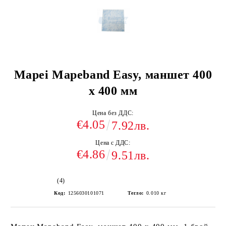
Mapei Mapeband Easy, маншет 400
х 400 мм
Цена без ДДС:
€4.05
7.92лв.
Цена с ДДС:
€4.86
9.51лв.
(4)
Код:
1256030101071
Тегло:
0.010
кг