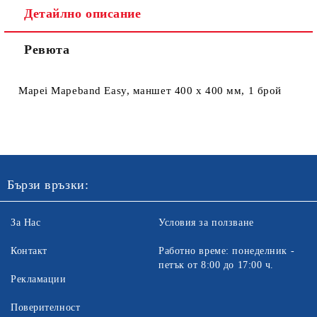
Детайлно описание
Ревюта
Ние ще се свържем с вас в рамките на работния ден. Крайната
цена не включва транспорт.
Mapei Mapeband Easy, маншет 400 х 400 мм, 1 брой
Бързи връзки:
За Нас
Условия за ползване
Контакт
Работно време: понеделник -
петък от 8:00 до 17:00 ч.
Рекламации
Поверителност