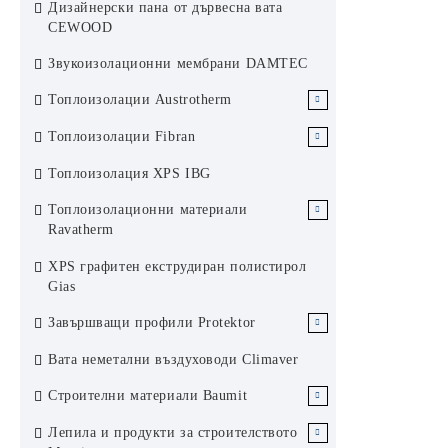
Дизайнерски пана от дървесна вата
KCS Армстронг
Ламелен метален окачен таван
CEWOOD
Хънтър Дъглас система 200F
Звукоизолационни мембрани DAMTEC
Слънцезащита Хънтър Дъглас
Топлоизолации Austrotherm
ЕПС Austrotherm
Топлоизолации Fibran
ЕПС стиропор Аустротерм
XPS Austrotherm
XPS Fibran
Топлоизолация XPS IBG
ЕПС графитен стиропор
Каменни вати Fibran
Топлоизолационни материали
Аустротерм
Ravatherm
Каменни вати Ravatherm
XPS графитен екструдиран полистирол
Gias
Завършващи профили Protektor
Завършващи профили за сухо
Вата неметални въздуховоди Climaver
строителство Protektor Germany
Строителни материали Baumit
Профили за топлоизолационни
Топлоизолационна система Баумит
Лепила и продукти за строителството
системи Protektor Germany