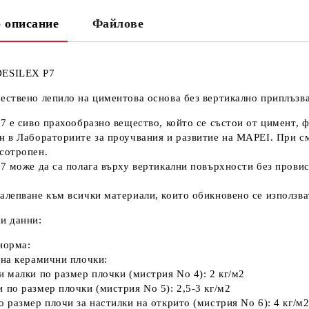
 описание
Файлове
Ни
Кр
ESILEX P7
ествено лепило на циментова основа без вертикално приплъзва
P7 е сиво прахообразно вещество, който се състои от цимент,
н в Лабораториите за проучвания и развитие на MAPEI. При сме
сотропен.
P7 може да са полага върху вертикални повърхности без прови
алепване към всички материали, които обикновено се използва
и данни:
норма:
 на керамични плочки:
и малки по размер плочки (мистрия No 4): 2 кг/м2
 по размер плочки (мистрия No 5): 2,5-3 кг/м2
о размер плочи за настилки на открито (мистрия No 6): 4 кг/м