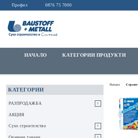
Профил
0876 75 7000
НАЧАЛО
КАТЕГОРИИ ПРОДУКТИ
Начало
Строит
КАТЕГОРИИ
РАЗПРОДАЖБА
РАЗПРОДАЖБА Инструменти и
АКЦИЯ
аксесоари
Сухо строителство
РАЗПРОДАЖБА Строителни
Гипскартон
Окачени тавани
материали