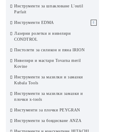
Пожароустойчиви ревизионни
Инструменти за шпакловане L'outil
отвори Rug Semin
Parfait
Инструменти EDMA
Инструменти за Сухо строителство
Лазерни ролетки и нивелири
EDMA
CONDTROL
Инструменти за плочки EDMA
Пистолети за силикон и пяна IRION
Инструменти за фасади EDMA
Нивелири и мастари Tovarna meril
Kovine
Инструменти за боядисване EDMA
Инструменти за мазилки и замазки
Инструменти за покриви EDMA
Kubala Tools
Инструменти за мазилки замазки и
плочки x-tools
Инстументи за плочки PEYGRAN
Инструменти за боядисване ANZA
Инструменти и консумативи HITACHI