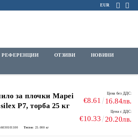
EUR
РЕФЕРЕНЦИИ
ОТЗИВИ
НОВИНИ
Цена без ДДС:
ило за плочки Mapei
€8.61
16.84лв.
silex P7, торба 25 кг
Цена с ДДС:
€10.33
20.20лв.
56030101100
Тегло:
25.000
кг