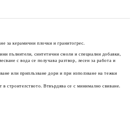
е ще се свържем с вас в рамките на работния ден.
айната цена не включва транспорт.
не за керамични плочки и гранитогрес.
 фини пълнители, синтетични смоли и специални добавки,
сване с вода се получава разтвор, лесен за работа и
сване или приплъзване дори и при използване на тежки
т в строителството. Втвърдява се с минимално свиване.
2