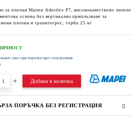
о за плочки Мапеи Adesilex P7, висококачествено лепило
ментова основа без вертикално приплъзване за
ични плочки и гранитогрес, торба 25 кг
ЛИЧНОСТ
 важат само при поръчки през електронния
н
ЪРЗА ПОРЪЧКА БЕЗ РЕГИСТРАЦИЯ
МО ПОПЪЛНЕТЕ 4 ПОЛЕТА