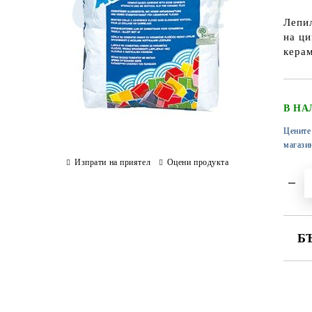
Лепил
на ци
керам
В НА
Цените
магази
Изпрати на приятел
Оцени продукта
Б
СА