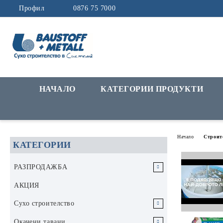
Профил
0876 75 7000
НАЧАЛО
КАТЕГОРИИ ПРОДУКТИ
Начало
Строит
КАТЕГОРИИ
РАЗПРОДАЖБА
РАЗПРОДАЖБА Инструменти и
АКЦИЯ
аксесоари
Сухо строителство
РАЗПРОДАЖБА Строителни
Гипскартон
Окачени тавани
материали