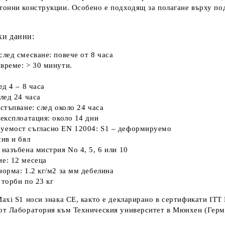
тонни конструкции. Особено е подходящ за полагане върху по
ки данни:
след смесване:
повече от 8 часа
 време:
> 30 минути.
:
ед 4 – 8 часа
след 24 часа
 стъпване:
след около 24 часа
 експлоатация:
около 14 дни
уемост съгласно EN 12004:
S1 – деформируемо
ив и бял
назъбена мистрия No 4, 5, 6 или 10
ие:
12 месеца
норма:
1.2 кг/м2 за мм дебелина
торби по 23 кг
Maxi S1 носи знака CE, както е декларирано в сертификати I
от Лаборатория към Техническия университет в Мюнхен (Герм