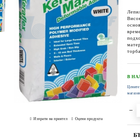
Лепил
Висо
основ
време
подхо
матер
торба
В НА
Цените
магази
Изпрати на приятел
Оцени продукта
Б