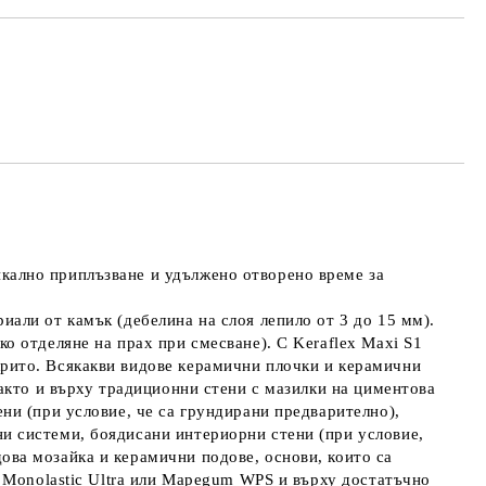
МО ПОПЪЛНЕТЕ 4 ПОЛЕТА
е ще се свържем с вас в рамките на работния ден.
айната цена не включва транспорт.
кално приплъзване и удължено отворено време за
иали от камък (дебелина на слоя лепило от 3 до 15 мм).
ко отделяне на прах при смесване). С Keraflex Maxi S1
крито. Всякакви видове керамични плочки и керамични
както и върху традиционни стени с мазилки на циментова
ни (при условие, че са грундирани предварително),
ни системи, боядисани интериорни стени (при условие,
ова мозайка и керамични подове, основи, които са
c, Monolastic Ultra или Mapegum WPS и върху достатъчно