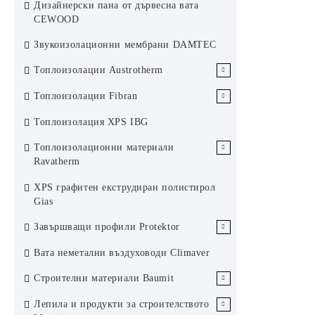
Дизайнерски пана от дървесна вата
KCS Армстронг
Ламелен метален окачен таван
CEWOOD
Хънтър Дъглас система 200F
Звукоизолационни мембрани DAMTEC
Слънцезащита Хънтър Дъглас
Топлоизолации Austrotherm
ЕПС Austrotherm
Топлоизолации Fibran
ЕПС стиропор Аустротерм
XPS Austrotherm
XPS Fibran
Топлоизолация XPS IBG
ЕПС графитен стиропор
Каменни вати Fibran
Топлоизолационни материали
Аустротерм
Ravatherm
Каменни вати Ravatherm
XPS графитен екструдиран полистирол
Gias
Завършващи профили Protektor
Завършващи профили за сухо
Вата неметални въздуховоди Climaver
строителство Protektor Germany
Строителни материали Baumit
Профили за топлоизолационни
Топлоизолационна система Баумит
Лепила и продукти за строителството
системи Protektor Germany