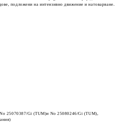
дове, подложени на интензивно движение и натоварване.
TT No 25070387/Gi (TUM)и No 25080246/Gi (TUM),
ания)