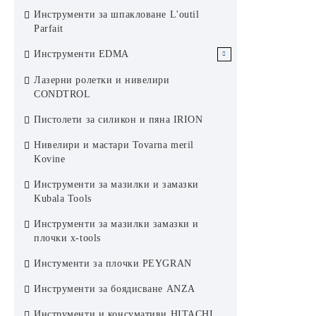
Пожароустойчиви ревизионни
Инструменти за шпакловане L'outil
отвори Rug Semin
Parfait
Инструменти EDMA
Инструменти за Сухо строителство
Лазерни ролетки и нивелири
EDMA
CONDTROL
Инструменти за плочки EDMA
Пистолети за силикон и пяна IRION
Инструменти за фасади EDMA
Нивелири и мастари Tovarna meril
Kovine
Инструменти за боядисване EDMA
Инструменти за мазилки и замазки
Инструменти за покриви EDMA
Kubala Tools
Инструменти за мазилки замазки и
плочки x-tools
Инстументи за плочки PEYGRAN
Инструменти за боядисване ANZA
Инструменти и консумативи HITACHI