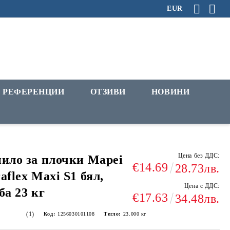
EUR
РЕФЕРЕНЦИИ
ОТЗИВИ
НОВИНИ
Цена без ДДС:
ило за плочки Mapei
€14.69
28.73лв.
aflex Maxi S1 бял,
Цена с ДДС:
ба 23 кг
€17.63
34.48лв.
(1)
Код:
1256030101108
Тегло:
23.000
кг