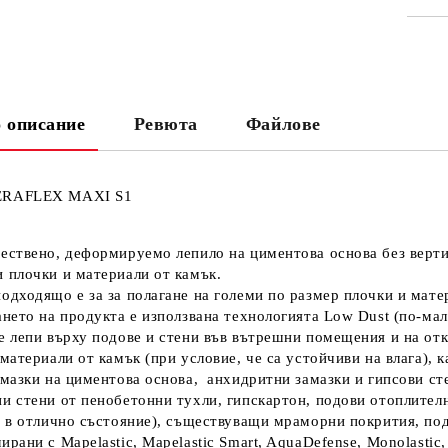
СА
 описание
Ревюта
Файлове
Ни
Кр
ERAFLEX MAXI S1
ествено, деформируемо лепило на циментова основа без верти
 плочки и материали от камък.
одходящо е за за полагане на големи по размер плочки и матер
ането на продукта е използвана технологията Low Dust (по-мал
е лепи върху подове и стени във вътрешни помещения и на от
материали от камък (при условие, че са устойчиви на влага), 
амазки на циментова основа, анхидритни замазки и гипсови сте
и стени от пенобетонни тухли, гипскартон, подови отоплител
е в отлично състояние), съществуващи мраморни покрития, под
ирани с Mapelastic, Mapelastic Smart, AquaDefense, Monolasti