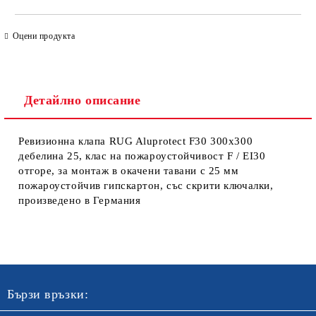
САМО ПОПЪЛНЕТЕ 4 ПОЛЕТА
Оцени продукта
Детайлно описание
Ревизионна клапа RUG Aluprotect F30 300x300
дебелина 25, клас на пожароустойчивост F / EI30
Ние ще се свържем с вас в рамките на работния ден. Крайната
цена не включва транспорт.
отгоре, за монтаж в окачени тавани с 25 мм
пожароустойчив гипскартон, със скрити ключалки,
произведено в Германия
Бързи връзки: