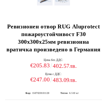
Ревизионен отвор RUG Aluprotect
пожароустойчивост F30
300x300x25мм ревизионна
вратичка произведено в Германия
Цена без ДДС:
€205.83
402.57лв.
Цена с ДДС:
€247.00
483.09лв.
Код:
1507020101120
Тегло:
6.510
кг