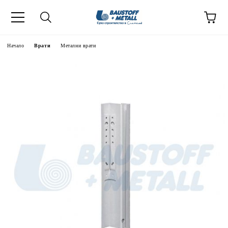
Начало
Врати
Метални врати