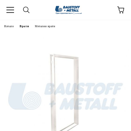
Начало
Врати
Метални врати