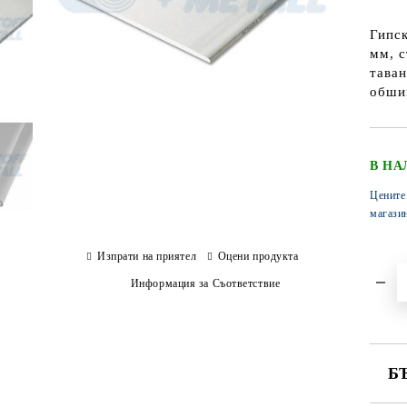
Гипск
мм, с
таван
обшив
В НА
Цените
магази
Изпрати на приятел
Оцени продукта
Информация за Съответствие
Б