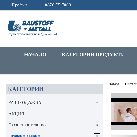
Профил
0876 75 7000
НАЧАЛО
КАТЕГОРИИ ПРОДУКТИ
Начало
Окачен
КАТЕГОРИИ
РАЗПРОДАЖБА
РАЗПРОДАЖБА Инструменти и
АКЦИЯ
аксесоари
Сухо строителство
РАЗПРОДАЖБА Строителни
Гипскартон
Окачени тавани
материали