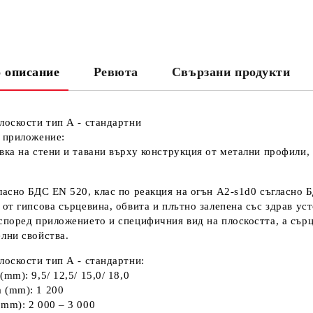
СА
 описание
Ревюта
Свързани продукти
Ни
Кр
лоскости тип А - стандартни
 приложение:
вка на стени и тавани върху конструкция от метални профили,
ласно БДС EN 520, клас по реакция на огън A2-s1d0 съгласно 
 от гипсова сърцевина, обвита и плътно залепена със здрав ус
според приложението и специфичния вид на плоскостта, а сър
лни свойства.
лоскости тип А - стандартни:
mm): 9,5/ 12,5/ 15,0/ 18,0
 (mm): 1 200
mm): 2 000 – 3 000