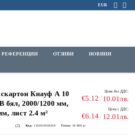
EUR
РЕФЕРЕНЦИИ
ОТЗИВИ
НОВИНИ
Цена без ДДС:
скартон Кнауф А 10
€5.12
10.01лв.
 бял, 2000/1200 мм,
Цена с ДДС:
мм, лист 2.4 м²
€6.14
12.01лв.
(2)
Код:
1101010101010
Тегло:
16.800
кг