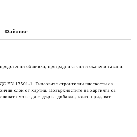
МО ПОПЪЛНЕТЕ 4 ПОЛЕТА
Файлове
е ще се свържем с вас в рамките на работния ден.
айната цена не включва транспорт.
 предстенни обшивки, преградни стени и окачени тавани.
БДС EN 13501-1. Гипсовите строителни плоскости са
тойчив слой от хартия. Повърхностите на хартията са
цевината може да съдържа добавки, които придават