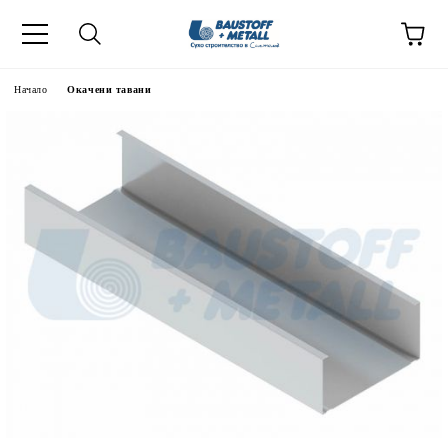
Начало
Окачени тавани