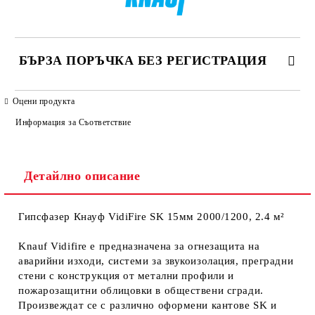
БЪРЗА ПОРЪЧКА БЕЗ РЕГИСТРАЦИЯ
САМО ПОПЪЛНЕТЕ 4 ПОЛЕТА
Оцени продукта
Информация за Съответствие
Детайлно описание
Гипсфазер Кнауф VidiFire SK 15мм 2000/1200, 2.4 м²
Ние ще се свържем с вас в рамките на работния ден. Крайната
цена не включва транспорт.
Knauf Vidifire е предназначена за огнезащита на
аварийни изходи, системи за звукоизолация, преградни
стени с конструкция от метални профили и
пожарозащитни облицовки в обществени сгради.
Произвеждат се с различно оформени кантове SK и