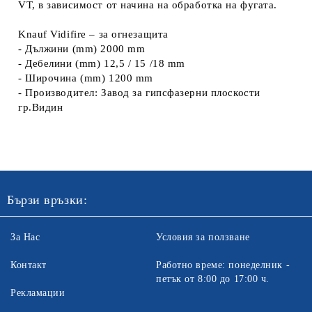
VT, в зависимост от начина на обработка на фугата.
Knauf Vidifire – за oгнезащита
- Дължини (mm) 2000 mm
- Дебелини (mm) 12,5 / 15 /18 mm
- Широчина (mm) 1200 mm
- Производител: Завод за гипсфазерни плоскости
гр.Видин
Бързи връзки:
За Нас
Условия за ползване
Контакт
Работно време: понеделник -
петък от 8:00 до 17:00 ч.
Рекламации