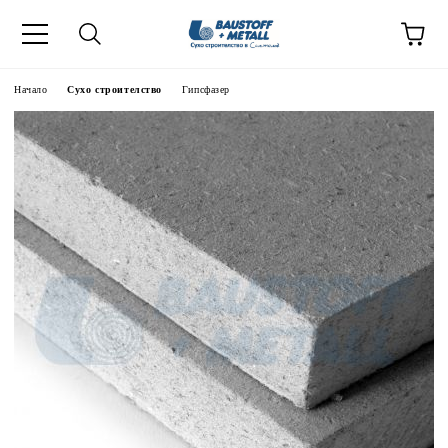
Начало
Сухо строителство
Гипсфазер