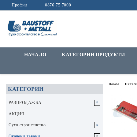
Профил
0876 75 7000
НАЧАЛО
КАТЕГОРИИ ПРОДУКТИ
Начало
Окачен
КАТЕГОРИИ
РАЗПРОДАЖБА
РАЗПРОДАЖБА Инструменти и
АКЦИЯ
аксесоари
Сухо строителство
РАЗПРОДАЖБА Строителни
Гипскартон
Окачени тавани
материали