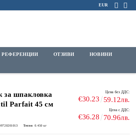
EUR
РЕФЕРЕНЦИИ
ОТЗИВИ
НОВИНИ
Цена без ДДС:
 за шпакловка
€30.23
59.12лв.
til Parfait 45 см
Цена с ДДС:
€36.28
70.96лв.
09720201013
Тегло:
0.450
кг