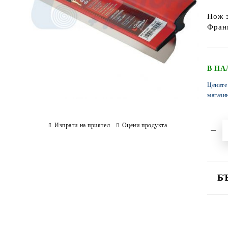
Нож з
Франц
В НА
Цените
магази
Изпрати на приятел
Оцени продукта
Б
СА