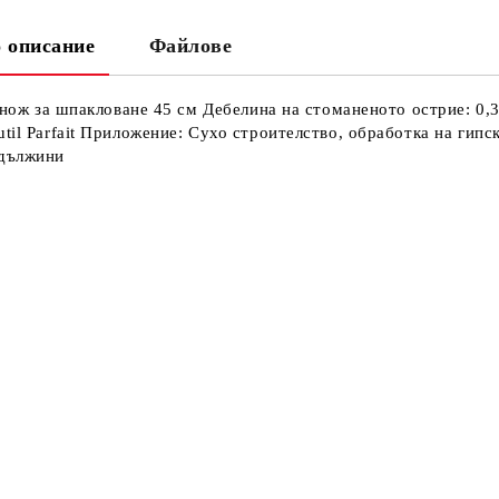
 описание
Файлове
Ни
Кр
ss нож за шпакловане 45 см Дебелина на стоманеното острие: 0
util Parfait Приложение: Сухо строителство, обработка на гип
 дължини