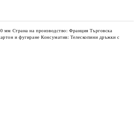
е ще се свържем с вас в рамките на работния ден.
айната цена не включва транспорт.
,30 мм Страна на производство: Франция Търговска
скартон и фугиране Консуматив: Телескопини дръжки с