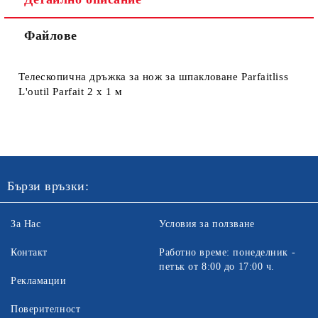
Файлове
Ние ще се свържем с вас в рамките на работния ден. Крайната
цена не включва транспорт.
Телескопична дръжка за нож за шпакловане Parfaitliss
L'outil Parfait 2 х 1 м
Бързи връзки:
За Нас
Условия за ползване
Контакт
Работно време: понеделник -
петък от 8:00 до 17:00 ч.
Рекламации
Поверителност