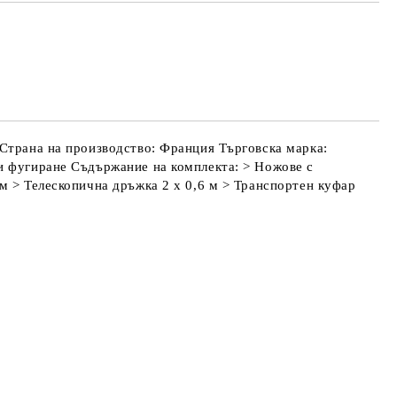
МО ПОПЪЛНЕТЕ 4 ПОЛЕТА
е ще се свържем с вас в рамките на работния ден.
айната цена не включва транспорт.
4 Страна на производство: Франция Търговска марка:
 и фугиране Съдържание на комплекта: > Ножове с
 см > Телескопична дръжка 2 х 0,6 м > Транспортен куфар