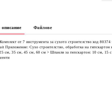
СА
 описание
Файлове
Ни
Кр
ss Комплект от 7 инструмента за сухото строителство код 8037
rfait Приложение: Сухо строителство, обработка на гипскартон
25 см, 35 см, 45 см, 60 см > Шпакли за гипскартон: 10 см, 15
менти