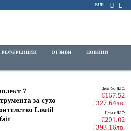
EUR
РЕФЕРЕНЦИИ
ОТЗИВИ
НОВИНИ
Цена без ДДС:
плект 7
€167.52
трумента за сухо
327.64лв.
оителство Loutil
Цена с ДДС:
fait
€201.02
393.16лв.