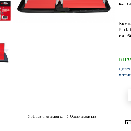
Код:
17
Компл
Parfa
см, 6
В НА
Цените
магази
Изпрати на приятел
Оцени продукта
Б