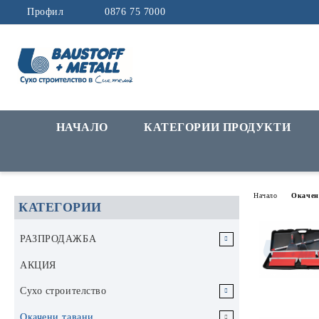
Профил
0876 75 7000
НАЧАЛО
КАТЕГОРИИ ПРОДУКТИ
Начало
Окачен
КАТЕГОРИИ
РАЗПРОДАЖБА
РАЗПРОДАЖБА Инструменти и
АКЦИЯ
аксесоари
Сухо строителство
РАЗПРОДАЖБА Строителни
Гипскартон
Окачени тавани
материали