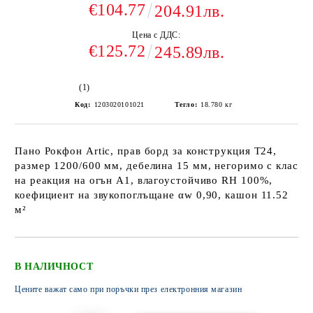
€104.77
204.91лв.
Цена с ДДС:
€125.72
245.89лв.
(1)
Код:
1203020101021
Тегло:
18.780
кг
Пано Рокфон Artic, прав борд за конструкция Т24,
размер 1200/600 мм, дебелина 15 мм, негоримо с клас
на реакция на огън А1, влагоустойчиво RH 100%,
коефициент на звукопоглъщане αw 0,90, кашон 11.52
м²
В НАЛИЧНОСТ
Цените важат само при поръчки през електронния магазин