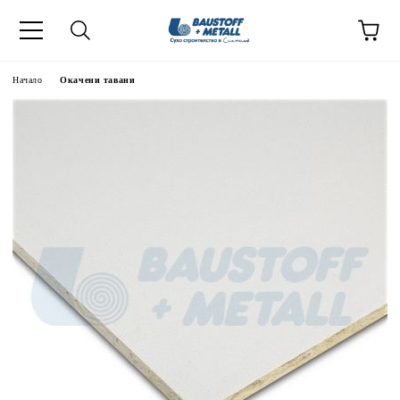
Начало
Окачени тавани