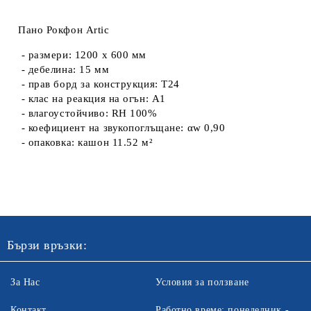
Пано Рокфон Artic
-
размери:
1200 х 600 мм
-
дебелина:
15 мм
-
прав борд за конструкция:
Т24
-
клас на реакция на огън:
А1
-
влагоустойчиво:
RH 100%
-
коефициент на звукопоглъщане:
αw 0,90
-
опаковка:
кашон 11.52 м²
Бързи връзки:
За Нас
Условия за ползване
Контакт
Работно време: понеделник -