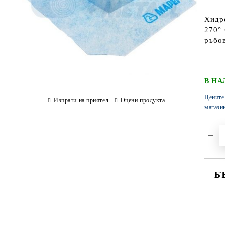
Хидр
270° 
ръбов
В НА
Цените
Изпрати на приятел
Оцени продукта
магази
Б
СА