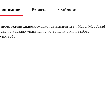
 описание
Ревюта
Файлове
Ни
Кр
произведени хидроизолационен външен ъгъл Mapei Mapeband E
игане на идеално уплътнение по външни ъгли и ръбове.
 употреба.