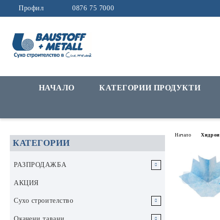
Профил
0876 75 7000
НАЧАЛО
КАТЕГОРИИ ПРОДУКТИ
Начало
Хидрои
КАТЕГОРИИ
РАЗПРОДАЖБА
РАЗПРОДАЖБА Инструменти и
АКЦИЯ
аксесоари
Сухо строителство
РАЗПРОДАЖБА Строителни
Гипскартон
Окачени тавани
материали