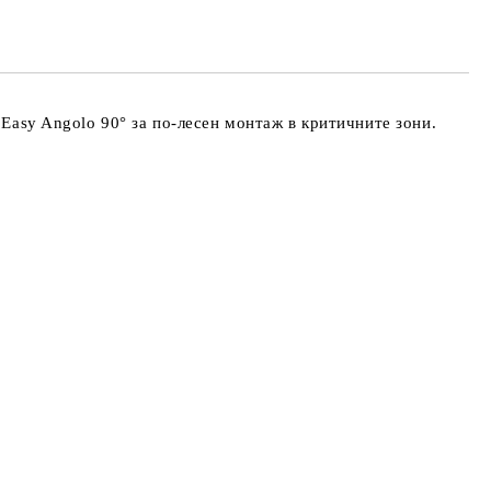
е ще се свържем с вас в рамките на работния ден.
айната цена не включва транспорт.
asy Angolo 90° за по-лесен монтаж в критичните зони.