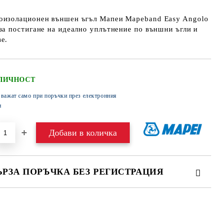
оизолационен външен ъгъл Мапеи Mapeband Easy Angolo
за постигане на идеално уплътнение по външни ъгли и
е.
ЛИЧНОСТ
 важат само при поръчки през електронния
н
ЪРЗА ПОРЪЧКА БЕЗ РЕГИСТРАЦИЯ
МО ПОПЪЛНЕТЕ 4 ПОЛЕТА