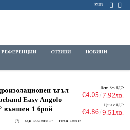
EUR
РЕФЕРЕНЦИИ
ОТЗИВИ
НОВИНИ
Цена без ДДС:
роизолационен ъгъл
€4.05
7.92лв.
eband Easy Angolo
Цена с ДДС:
° външен 1 брой
€4.86
9.51лв.
(7)
Код:
1256030101074
Тегло:
0.010
кг