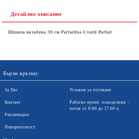
Детайлно описание
Шпакла назъбена 30 см Parfaitliss L'outil Parfait
Ние ще се свържем с вас в рамките на работния ден. Крайната
цена не включва транспорт.
Бързи връзки:
За Нас
Условия за ползване
Контакт
Работно време: понеделник -
петък от 8:00 до 17:00 ч.
Рекламации
Поверителност