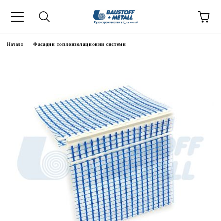
Начало
Фасадни топлоизолационни системи