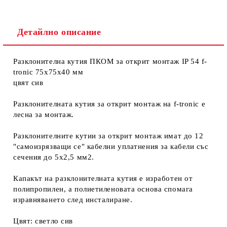
Детайлно описание
Разклонителна кутия ПКОМ за открит монтаж IP 54 f-
tronic 75х75х40 мм
Ние ще се свържем с вас в рамките на работния ден. Крайната
цена не включва транспорт.
цвят сив
Разклонителната кутия за открит монтаж на f-tronic е
лесна за монтаж.
Разклонителните кутии за открит монтаж имат до 12
"самоизрязващи се" кабелни уплатнения за кабели със
сечения до 5х2,5 мм2.
Капакът на разклонителната кутия е изработен от
полипропилен, а полиетиленовата основа спомага
изравняването след инсталиране.
Цвят: светло сив