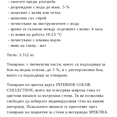
- смесете преди употреба
- разреждане с вода до макс. 5 %
- нанасяне с валяк или четка
- нанасяне със спрей
- почистване на инструментите с вода
- време за съхнене между отделните слоеве: 4 часа
- условия на работа 10-25 °C
- почистване с влажна кърпа
- ниво на гланц - мат
Тегло: 3.312 кг.
Тониране: с пигментни пасти, които са подходящи за
бои на водна основа, до 3 %, и с дисперсионни бои,
които са подходящи за тониране.
Тониране по цветна карта INTERIOR COLOR
COLLECTION, която ви осигурява широка гама от
цветови нюанси за вътрешни стени. Тя ви позволява
свободно да избирате индивидуалния стил на вашия
интериор. Показаните нюанси се приготвят чрез
тониране на покрития за стени в интериора SPEKTRA.