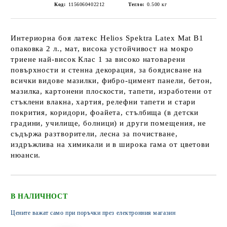
Код:
1156060402212
Тегло:
0.500
кг
Интериорна боя латекс Helios Spektra Latex Mat B1
опаковка 2 л., мат, висока устойчивост на мокро
триене най-висок Клас 1 за високо натоварени
повърхности и стенна декорация, за боядисване на
всички видове мазилки, фибро-цимент панели, бетон,
мазилка, картонени плоскости, тапети, изработени от
стъклени влакна, хартия, релефни тапети и стари
покрития, коридори, фоайета, стълбища (в детски
градини, училище, болници) и други помещения, не
съдържа разтворители, лесна за почистване,
издръжлива на химикали и в широка гама от цветови
нюанси.
В НАЛИЧНОСТ
Цените важат само при поръчки през електронния магазин