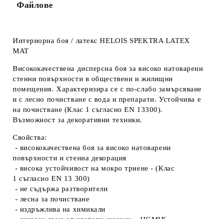
цена не включва транспорт.
Файлове
Интериорна боя / латекс HELOIS SPEKTRA LATEX
MAT
Висококачествена дисперсна боя за високо натоварени
стенни повърхности в обществени и жилищни
помещения. Характеризира се с по-слабо замърсяване
и с лесно почистване с вода и препарати. Устойчива е
на почистване (Клас 1 съгласно EN 13300).
Възможност за декоративни техники.
Свойства:
- висококачествена боя за високо натоварени
повърхности и стенна декорация
- висока устойчивост на мокро триене - (Клас
1 съгласно EN 13 300)
- не съдържа разтворители
- лесна за почистване
- издръжлива на химикали