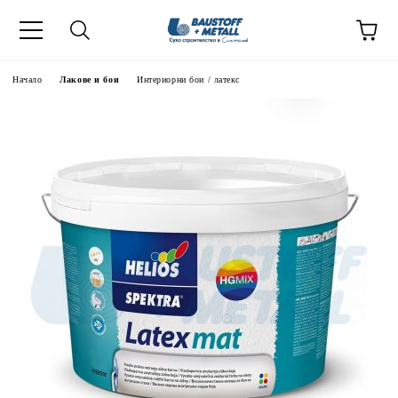
Начало
Лакове и бои
Интериорни бои / латекс