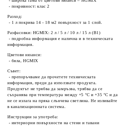
- широка гама от цветови нюанси – HGMIX
- покривност: клас 2
Разход:
- 1 л покрива 14 - 18 м2 повърхност за 1 слой.
Разфасовки: HGMIX: 2 л / 5 л / 10 л / 15 л (B1)
- подробна информация е налична и в техническата
информация.
Цветови нюанси:
- бяла, HGMIX
Съвет:
- препоръчваме да прочетете техническата
информация, преди да използвате продукта.
Продуктът не трябва да замръзва, трябва да се
съхранява при температура между +5 °C и +35 °C и да
не се излага на пряка слънчева светлина. Не изливайте
в канализационната система.
Инструкции за употреба:
- интериорни повърхности на стени и тавани