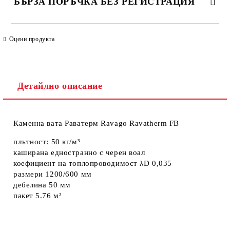
БЪРЗА ПОРЪЧКА БЕЗ РЕГИСТРАЦИЯ
САМО ПОПЪЛНЕТЕ 4 ПОЛЕТА
Оцени продукта
Детайлно описание
Каменна вата Раватерм Ravago Ravatherm FB
Ние ще се свържем с вас в рамките на работния ден. Крайната
цена не включва транспорт.
плътност: 50 кг/м³
каширана едностранно с черен воал
коефициент на топлопроводимост λD 0,035
размери 1200/600 мм
дебелина 50 мм
пакет 5.76 м²