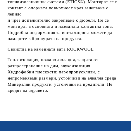
топлоизолационни системи (ETICS®). Монтират се в
контакт с опорната повърхност чрез залепване с
лепило
и чрез допълнително закрепване с дюбели. Не се
монтират в основната и наземната контактна зона.
Подробна информация за инсталацията можете да
намерите в брошурата на продукта.
Свойства на каменната вата ROCKWOOL
Топлоизолация, пожароизолация, защита от
разпространение на дим, звукоизолация
Хидрофобни плоскости; паропропускливи, с
непроменяеми размери, устойчиви на алкална среда.
Минерални продукти, устойчиви на вредители. Не
вредят на здравето.