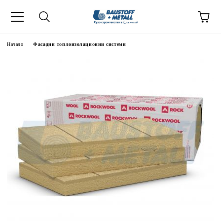
Начало
Фасадни топлоизолационни системи