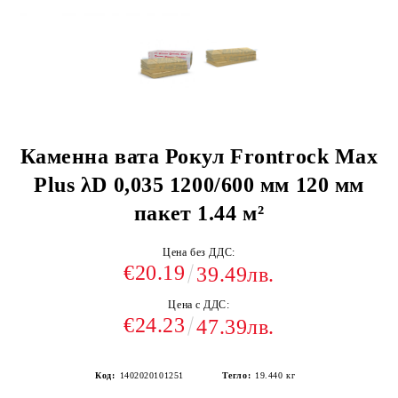
Каменна вата Рокул Frontrock Max
Plus λD 0,035 1200/600 мм 120 мм
пакет 1.44 м²
Цена без ДДС:
€20.19
39.49лв.
Цена с ДДС:
€24.23
47.39лв.
Код:
1402020101251
Тегло:
19.440
кг