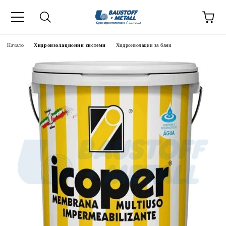
Начало
Хидроизолационни системи
Хидроизолации за бани