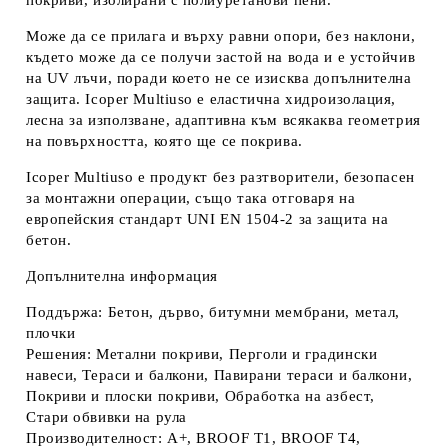
покриви, изолирани с полиуретанови пени.
Може да се прилага и върху равни опори, без наклони,
където може да се получи застой на вода и е устойчив
на UV лъчи, поради което не се изисква допълнителна
защита. Icoper Multiuso е еластична хидроизолация,
лесна за използване, адаптивна към всякаква геометрия
на повърхността, която ще се покрива.
Icoper Multiuso е продукт без разтворители, безопасен
за монтажни операции, също така отговаря на
европейския стандарт UNI EN 1504-2 за защита на
бетон.
Допълнителна информация
Поддържа: Бетон, дърво, битумни мембрани, метал,
плочки
Решения: Метални покриви, Перголи и градински
навеси, Тераси и балкони, Павирани тераси и балкони,
Покриви и плоски покриви, Обработка на азбест,
Стари обвивки на рула
Производителност: A+, BROOF T1, BROOF T4,