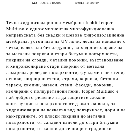
Код:
1609010402009
Тегло:
10.000
кг
Течна хидроизолационна мембрана Icobit Icoper
Multiuso е еднокомпонентна многофункционална
непрекъсната без снадки и шевове хидроизолационна
мембрана, устойчива на UV лъчи, лесна за нанасяне с
четка, валяк или безвъздушно, за хидроизолиране на
за метални покриви и стари битумни повърхности,
покриви на сгради, метални покриви, възстановяване
и хидроизолиране стари покриви от метална
ламарина, релефни повърхности, фундаментни стени,
основи, подпорни стени, стрехи, корнизи, бетонни
тераси, комини, навеси, стени, фасади, покриви,
изолирани с полиуретанови пени. Icoper Multiuso е
най-доброто решение за да защитите сложни
конструкции и повърхности от дъждовна вода, за
хидроизолация на всякакъв вид повърхност, дори и на
най-трудните, от плоски покриви до метални
повърхности, от сандвич панели до стари битумни
повърхности, от кашпи до сенници и градински