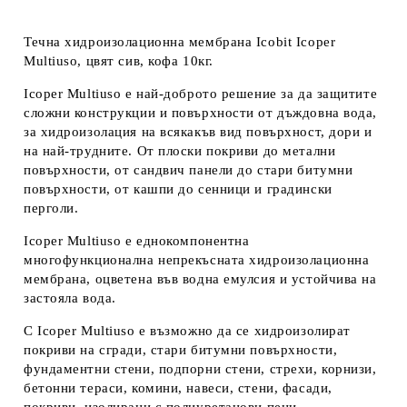
Течна хидроизолационна мембрана Icobit Icoper
Multiuso, цвят сив, кофа 10кг.
Icoper Multiuso
е най-доброто решение за да защитите
сложни конструкции и повърхности от дъждовна вода,
за хидроизолация на всякакъв вид повърхност, дори и
на най-трудните. От плоски покриви до метални
повърхности, от сандвич панели до стари битумни
повърхности, от кашпи до сенници и градински
перголи.
Icoper Multiuso е еднокомпонентна
многофункционална непрекъсната хидроизолационна
мембрана, оцветена във водна емулсия и устойчива на
застояла вода.
С Icoper Multiuso е възможно да се хидроизолират
покриви на сгради, стари битумни повърхности,
фундаментни стени, подпорни стени, стрехи, корнизи,
бетонни тераси, комини, навеси, стени, фасади,