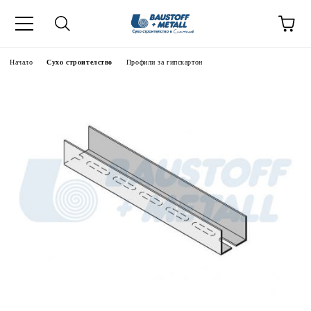
Начало
Сухо строителство
Профили за гипскартон