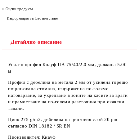
САМО ПОПЪЛНЕТЕ 4 ПОЛЕТА
Оцени продукта
Информация за Съответствие
Детайлно описание
Усилен профил Кнауф UА 75/40/2.0 мм, дължина 5.00
Ние ще се свържем с вас в рамките на работния ден. Крайната
м
цена не включва транспорт.
Профил с дебелина на метала 2 мм от усилена горещо
поцинкована стомана, издържат на по-голямо
натоварване, за укрепване в зоните на касите за врати
и премостване на по-големи разстояния при окачени
тавани.
Цинк 275 g/m2, дебелина на цинковия слой 20 μm
съгласно DIN 18182 / SR EN
Производител: Кнауф