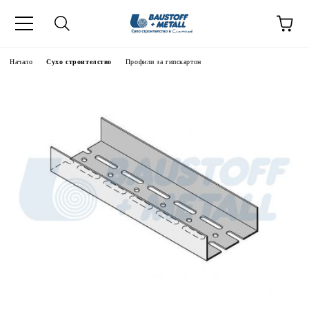
Начало
Сухо строителство
Профили за гипскартон