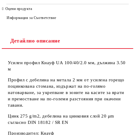
САМО ПОПЪЛНЕТЕ 4 ПОЛЕТА
Оцени продукта
Информация за Съответствие
Детайлно описание
Усилен профил Кнауф UА 100/40/2.0 мм, дължина 3.50
Ние ще се свържем с вас в рамките на работния ден. Крайната
м
цена не включва транспорт.
Профил с дебелина на метала 2 мм от усилена горещо
поцинкована стомана, издържат на по-голямо
натоварване, за укрепване в зоните на касите за врати
и премостване на по-големи разстояния при окачени
тавани.
Цинк 275 g/m2, дебелина на цинковия слой 20 μm
съгласно DIN 18182 / SR EN
Производител: Кнауф