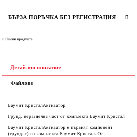
БЪРЗА ПОРЪЧКА БЕЗ РЕГИСТРАЦИЯ
САМО ПОПЪЛНЕТЕ 4 ПОЛЕТА
Оцени продукта
Детайлно описание
Файлове
Ние ще се свържем с вас в рамките на работния ден. Крайната
цена не включва транспорт.
Баумит КристалАктиватор
Грунд, неразделна част от комплекта Баумит Кристал
Баумит КристалАктиватор е първият компонент
(грундът) на комплекта Баумит Кристал. От