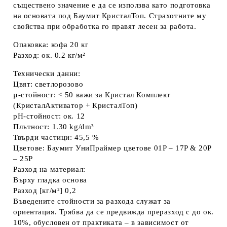
съществено значение е да се използва като подготовка
на основата под Баумит КристалТоп. Страхотните му
свойства при обработка го правят лесен за работа.
Опаковка: кофа 20 кг
Разход: ок. 0.2 кг/м²
Технически данни:
Цвят: светлорозово
µ-стойност: < 50 важи за Кристал Комплект
(КристалАктиватор + КристалТоп)
pH-стойност: ок. 12
Плътност: 1.30 kg/dm³
Твърди частици: 45,5 %
Цветове: Баумит УниПраймер цветове 01P – 17P & 20P
– 25P
Разход на материал:
Върху гладка основа
Разход [кг/м²] 0,2
Въведените стойности за разхода служат за
ориентация. Трябва да се предвижда преразход с до ок.
10%, обусловен от практиката – в зависимост от