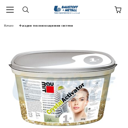
Начало
Фасадни топлоизолационни системи