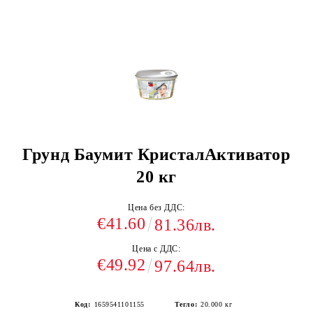
Грунд Баумит КристалАктиватор
20 кг
Цена без ДДС:
€41.60
81.36лв.
Цена с ДДС:
€49.92
97.64лв.
Код:
1659541101155
Тегло:
20.000
кг