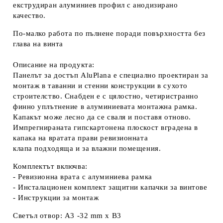
екструдиран алуминиев профил с анодизирано
качество.
По-малко работа по пълнене поради повърхността без
глава на винта
Описание на продукта:
Панелът за достъп AluPlana е специално проектиран за
монтаж в таванни и стенни конструкции в сухото
строителство. Снабден е с цялостно, четиристранно
финно уплътнение в алуминиевата монтажна рамка.
Капакът може лесно да се сваля и поставя отново.
Импрегнираната гипскартонена плоскост вградена в
капака на вратата прави ревизионната
клапа подходяща и за влажни помещения.
Комплектът включва:
- Ревизионна врата с алуминиева рамка
- Инсталационен комплект защитни капачки за винтове
- Инструкции за монтаж
Светъл отвор: A3 -32 mm x B3