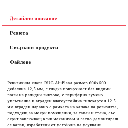
Детайлно описание
Ревюта
Ние ще се свържем с вас в рамките на работния ден. Крайната
цена не включва транспорт.
Свързани продукти
Файлове
Ревизионна клапа RUG AluPlana размер 600x600
дебелина 12,5 мм
, с гладка повърхност без видими
глави на рапидни винтове, с периферно гумено
уплътнение и вграден влагоустойчив гипскартон 12.5
мм вграден наравно с рамката на капака на ревизията,
подходящ за мокри помещения, за таван и стена, със
скрит заключващ клик механизъм и лесно демонтиращ
се капак, изработени от устойчив на усукване