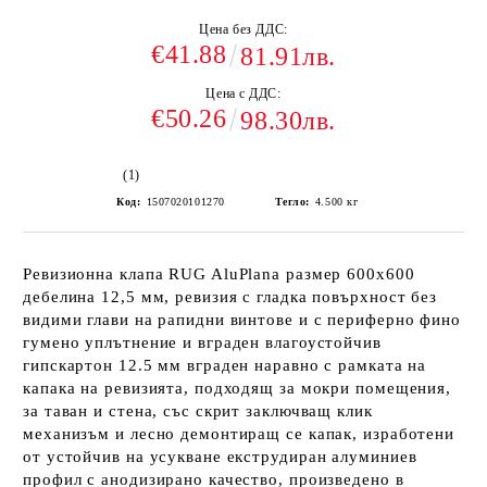
Цена без ДДС:
€41.88
81.91лв.
Цена с ДДС:
€50.26
98.30лв.
(1)
Код:
1507020101270
Тегло:
4.500
кг
Ревизионна клапа RUG AluPlana размер 600x600
дебелина 12,5 мм, ревизия с гладка повърхност без
видими глави на рапидни винтове и с периферно фино
гумено уплътнение и вграден влагоустойчив
гипскартон 12.5 мм вграден наравно с рамката на
капака на ревизията, подходящ за мокри помещения,
за таван и стена, със скрит заключващ клик
механизъм и лесно демонтиращ се капак, изработени
от устойчив на усукване екструдиран алуминиев
профил с анодизирано качество, произведено в