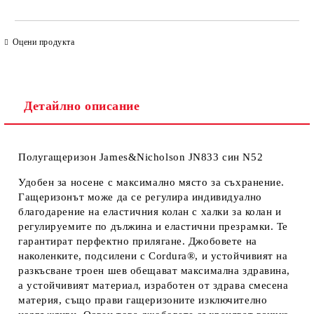
САМО ПОПЪЛНЕТЕ 4 ПОЛЕТА
Оцени продукта
Детайлно описание
Полугащеризон James&Nicholson JN833 син N52
Ние ще се свържем с вас в рамките на работния ден. Крайната
цена не включва транспорт.
Удобен за носене с максимално място за съхранение.
Гащеризонът може да се регулира индивидуално
благодарение на еластичния колан с халки за колан и
регулируемите по дължина и еластични презрамки. Те
гарантират перфектно прилягане. Джобовете на
наколенките, подсилени с Cordura®, и устойчивият на
разкъсване троен шев обещават максимална здравина,
а устойчивият материал, изработен от здрава смесена
материя, също прави гащеризоните изключително