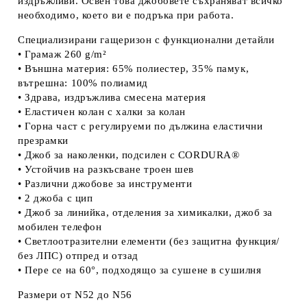
издръжливи. Освен това джобовете съхраняват всичко
необходимо, което ви е подръка при работа.
Специализирани гащеризон с функционални детайли
• Грамаж 260 g/m²
• Външна материя: 65% полиестер, 35% памук,
вътрешна: 100% полиамид
• Здрава, издръжлива смесена материя
• Еластичен колан с халки за колан
• Горна част с регулируеми по дължина еластични
презрамки
• Джоб за наколенки, подсилен с CORDURA®
• Устойчив на разкъсване троен шев
• Различни джобове за инструменти
• 2 джоба с цип
• Джоб за линийка, отделения за химикалки, джоб за
мобилен телефон
• Светлоотразителни елементи (без защитна функция/
без ЛПС) отпред и отзад
• Пере се на 60°, подходящо за сушене в сушилня
Размери от N52 до N56