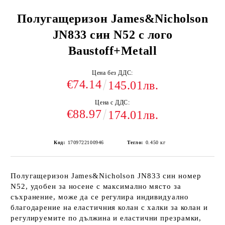
Полугащеризон James&Nicholson
JN833 син N52 с лого
Baustoff+Metall
Цена без ДДС:
€74.14
145.01лв.
Цена с ДДС:
€88.97
174.01лв.
Код:
1709722100946
Тегло:
0.450
кг
Полугащеризон James&Nicholson JN833 син номер
N52, удобен за носене с максимално място за
съхранение, може да се регулира индивидуално
благодарение на еластичния колан с халки за колан и
регулируемите по дължина и еластични презрамки,