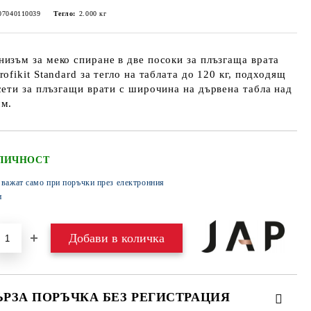
07040110039
Тегло:
2.000
кг
изъм за меко спиране в две посоки за плъзгаща врата
rofikit Standard за тегло на таблата до 120 кг, подходящ
сети за плъзгащи врати с широчина на дървена табла над
мм.
ЛИЧНОСТ
 важат само при поръчки през електронния
н
ЪРЗА ПОРЪЧКА БЕЗ РЕГИСТРАЦИЯ