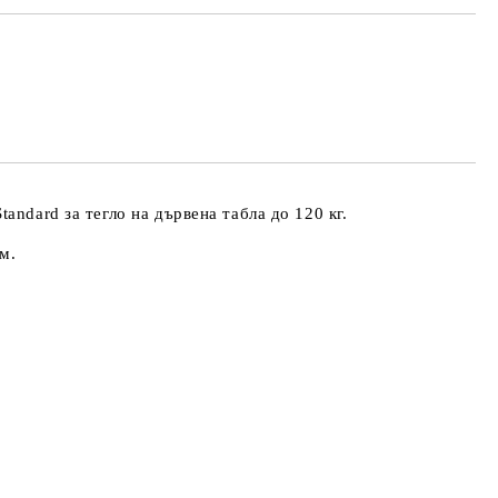
МО ПОПЪЛНЕТЕ 4 ПОЛЕТА
е ще се свържем с вас в рамките на работния ден.
айната цена не включва транспорт.
tandard за тегло на дървена табла до 120 кг.
м.