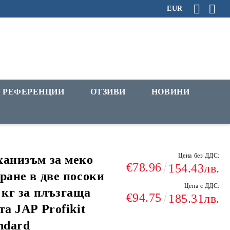
EUR
РЕФЕРЕНЦИИ
ОТЗИВИ
НОВИНИ
Цена без ДДС:
анизъм за меко
€78.96
154.43лв.
ране в две посоки
Цена с ДДС:
 кг за плъзгаща
€94.75
185.31лв.
та JAP Profikit
ndard