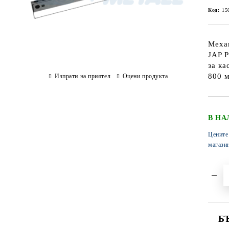
Код:
15
Механ
JAP P
за ка
800 
Изпрати на приятел
Оцени продукта
В НА
Цените
магази
Б