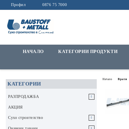
Профил
0876 75 7000
НАЧАЛО
КАТЕГОРИИ ПРОДУКТИ
Начало
Врати
КАТЕГОРИИ
РАЗПРОДАЖБА
РАЗПРОДАЖБА Инструменти и
АКЦИЯ
аксесоари
Сухо строителство
РАЗПРОДАЖБА Строителни
Гипскартон
Окачени тавани
материали