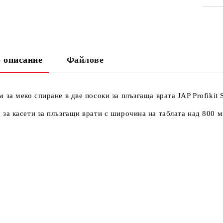
СА
 описание
Файлове
Ни
Кр
 за меко спиране в две посоки за плъзгаща врата JAP Profikit S
за касети за плъзгащи врати с широчина на таблата над 800 м